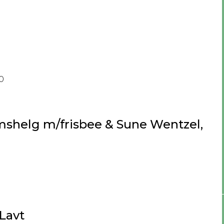
00
mshelg m/frisbee & Sune Wentzel,
0
Lavt