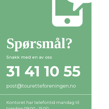
Spørsmål?
Snakk med en av oss
31 41 10 55
post@touretteforeningen.no
Kontoret har telefontid mandag til
torsdag 09:00 - 15:00