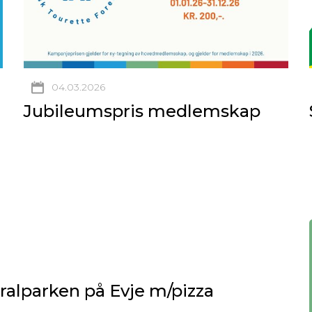
04.03.2026
Jubileumspris medlemskap
eralparken på Evje m/pizza