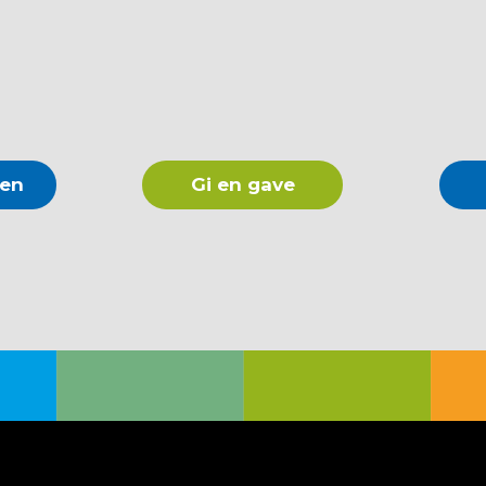
len
Gi en gave