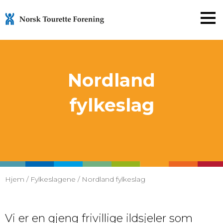
Gå
til
innholdet
Nordland
fylkeslag
Hjem
/
Fylkeslagene
/
Nordland fylkeslag
Vi er en gjeng frivillige ildsjeler som