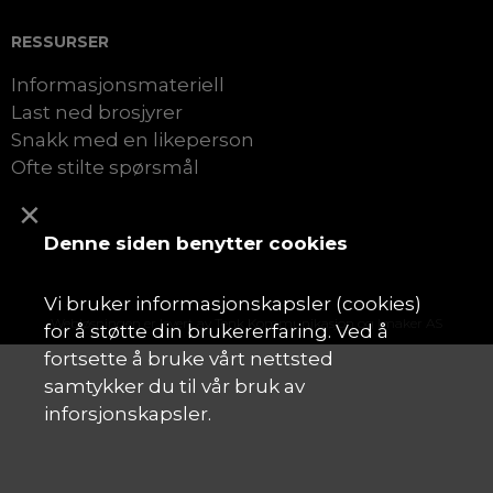
RESSURSER
Informasjonsmateriell
Last ned brosjyrer
Snakk med en likeperson
Ofte stilte spørsmål
×
Denne siden benytter cookies
Vi bruker informasjonskapsler (cookies)
Webløsningen er levert av
Tenk Kommunikasjon
og
Imaker AS
for å støtte din brukererfaring. Ved å
fortsette å bruke vårt nettsted
samtykker du til vår bruk av
inforsjonskapsler.