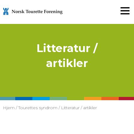
Gå
til
innholdet
Litteratur /
artikler
Hjem
/
Tourettes syndrom
/
Litteratur / artikler