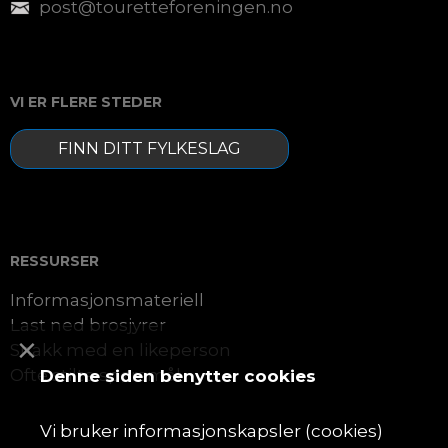
post@touretteforeningen.no
VI ER FLERE STEDER
FINN DITT FYLKESLAG
RESSURSER
Informasjonsmateriell
Last ned brosjyrer
×
Snakk med en likeperson
Ofte stilte spørsmål
Denne siden benytter cookies
Vi bruker informasjonskapsler (cookies)