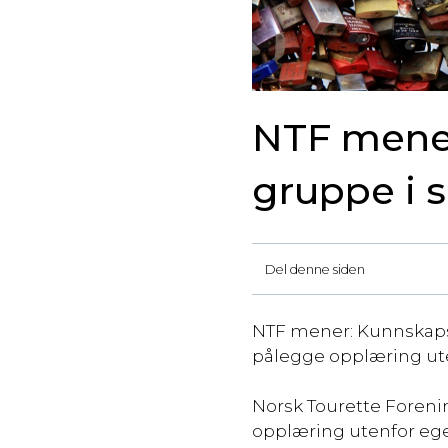
NTF mener
gruppe i 
Del denne siden
NTF mener: Kunnskapsd
pålegge opplæring
ut
Norsk Tourette Foreni
opplæring
utenfor eg