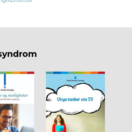
g/id3150159/
 syndrom