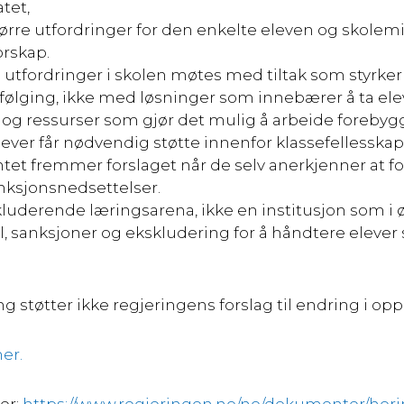
tet,
rre utfordringer for den enkelte eleven og skolemi
orskap.
å utfordringer i skolen møtes
med tiltak som styrker
pfølging, ikke med løsninger som
innebærer å ta elev
og ressurser som gjør det mulig
å arbeide foreby
elever får nødvendig støtte innenfor
klassefellesskap
ntet fremmer forslaget når de selv
anerkjenner at fo
ksjonsnedsettelser.
luderende læringsarena, ikke en institusjon som i
l, sanksjoner og ekskludering for å håndtere elever
g støtter ikke regjeringens forslag til endring i op
er.