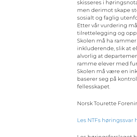
skisseres
i høringsnota
men derimot skape stø
sosialt og faglig utenf
Etter vår vurdering m
tilrettelegging og op
Skolen må ha rammer 
inkluderende, slik at 
alvorlig at departeme
ramme elever med fun
Skolen må være en ink
baserer
seg på kontrol
fellesskapet.
Norsk Tourette Forenin
Les NTFs høringssvar h