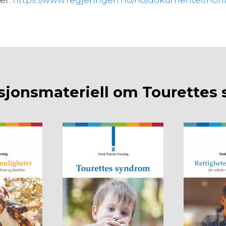
er:
https://www.regjeringen.no/no/dokumenter/horin
sjonsmateriell om Tourettes