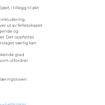
ljøet,
i tillegg til økt
 inkludering,
er ut av fellesskapet.
ggende og
et. Det oppfattes
rslaget særlig kan
 økende grad
 som utfordrer
plæringsloven.