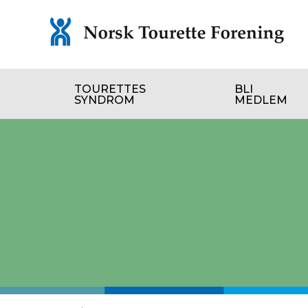
Gå
TOURETTES
BLI
til
SYNDROM
MEDLEM
innholdet