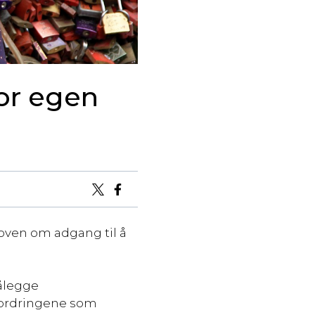
or egen
oven om adgang til å
pålegge
tfordringene som