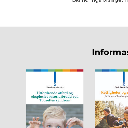
Les høringsforslaget h
Informa