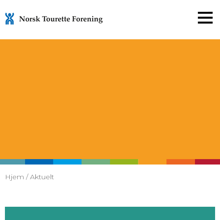
Gå
til
innholdet
Hjem
/
Aktuelt