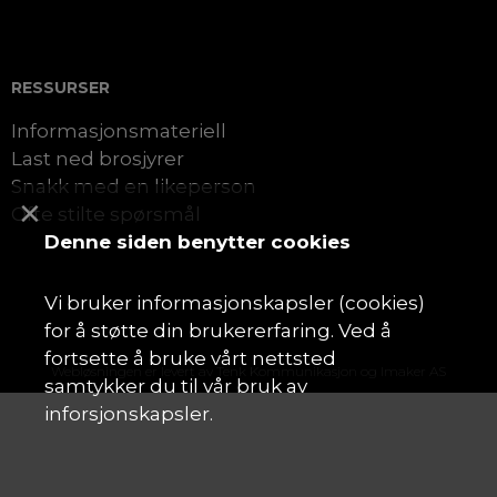
RESSURSER
Informasjonsmateriell
Last ned brosjyrer
Snakk med en likeperson
×
Ofte stilte spørsmål
Denne siden benytter cookies
Vi bruker informasjonskapsler (cookies)
for å støtte din brukererfaring. Ved å
fortsette å bruke vårt nettsted
Webløsningen er levert av
Tenk Kommunikasjon
og
Imaker AS
samtykker du til vår bruk av
inforsjonskapsler.