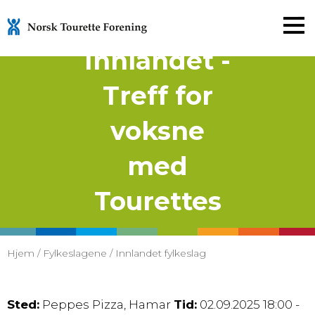
Innlandet -
Gå
til
Treff for
innholdet
voksne
med
Tourettes
Hjem
/
Fylkeslagene
/
Innlandet fylkeslag
Sted:
Peppes Pizza, Hamar
Tid:
02.09.2025 18:00 -