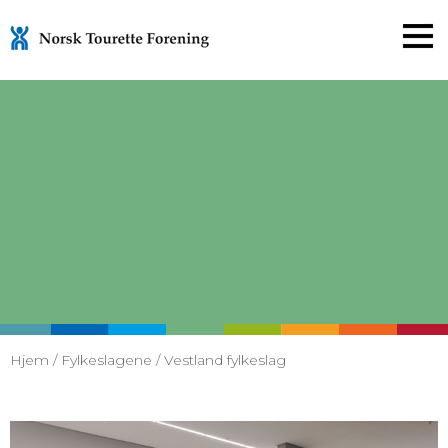
Gå
til
innholdet
Hjem
/
Fylkeslagene
/
Vestland fylkeslag