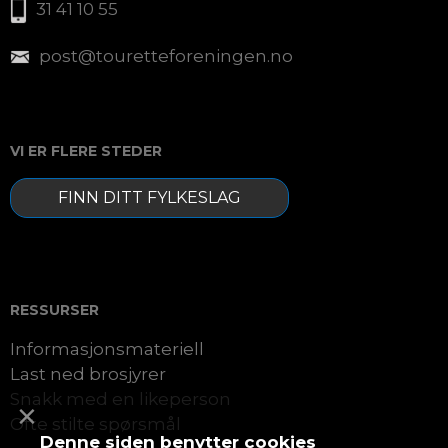
31 41 10 55
post@touretteforeningen.no
VI ER FLERE STEDER
FINN DITT FYLKESLAG
RESSURSER
Informasjonsmateriell
Last ned brosjyrer
Snakk med en likeperson
×
Ofte stilte spørsmål
Denne siden benytter cookies