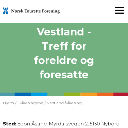
Gå
Vestland -
til
innholdet
Treff for
foreldre og
foresatte
Hjem
/
Fylkeslagene
/
Vestland fylkeslag
Sted:
Egon Åsane. Myrdalsvegen 2, 5130 Nyborg