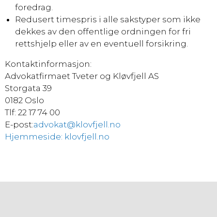
foredrag.
Redusert timespris i alle sakstyper som ikke
dekkes av den offentlige ordningen for fri
rettshjelp eller av en eventuell forsikring.
Kontaktinformasjon:
Advokatfirmaet Tveter og Kløvfjell AS
Storgata 39
0182 Oslo
Tlf: 22 17 74 00
E-post:
advokat@klovfjell.no
Hjemmeside: klovfjell.no