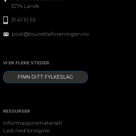
3274 Larvik
31 41 10 55
post@touretteforeningen.no
VI ER FLERE STEDER
FINN DITT FYLKESLAG
RESSURSER
Informasjonsmateriell
Last ned brosjyrer