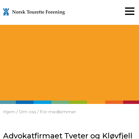
Gå
til
innholdet
Hjem
/
Om oss
/
For medlemmer
Advokatfirmaet Tveter og Kløvfjell