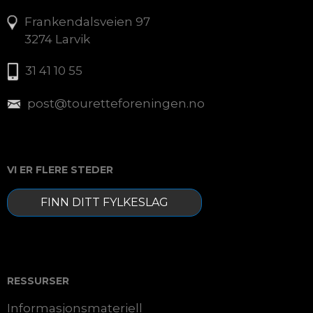
Frankendalsveien 97
3274 Larvik
31 41 10 55
post@touretteforeningen.no
VI ER FLERE STEDER
FINN DITT FYLKESLAG
RESSURSER
Informasjonsmateriell